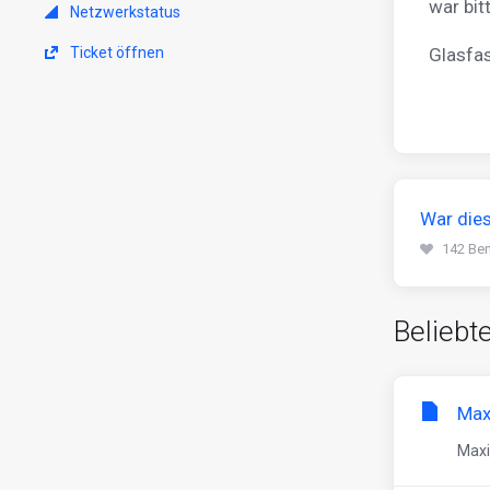
war bit
Netzwerkstatus
Ticket öffnen
Glasfa
War dies
142 Ben
Beliebte
Max
Maxi