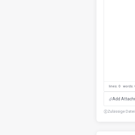
lines: 0 words
Add Attachm
Zulässige Dateie