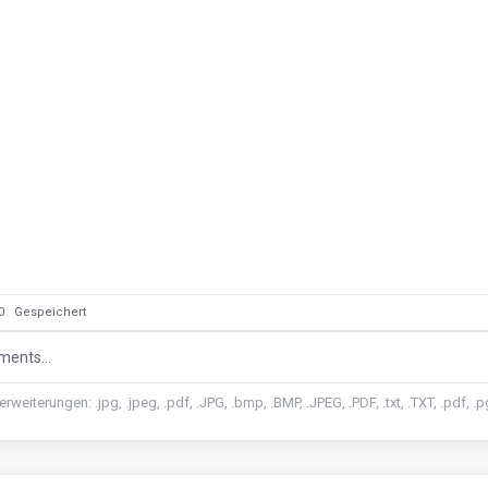
: 0
Gespeichert
ents...
rweiterungen: .jpg, .jpeg, .pdf, .JPG, .bmp, .BMP, .JPEG, .PDF, .txt, .TXT, .pdf