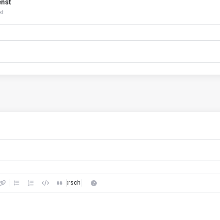
nst
st
Vorschau