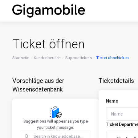
Ticket öffnen
Startseite
Kundenbereich
Supporttickets
Ticket abschicken
Vorschläge aus der
Ticketdetails
Wissensdatenbank
Name
Suggestions will appear as you type
Ticket Departm
your ticket message.